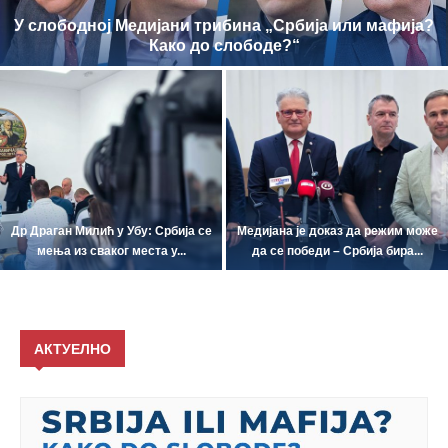
У слободној Медијани трибина „Србија или мафија?
Како до слободе?“
Др Драган Милић у Убу: Србија се
Медијана је доказ да режим може
мења из сваког места у...
да се победи – Србија бира...
AКТУЕЛНО