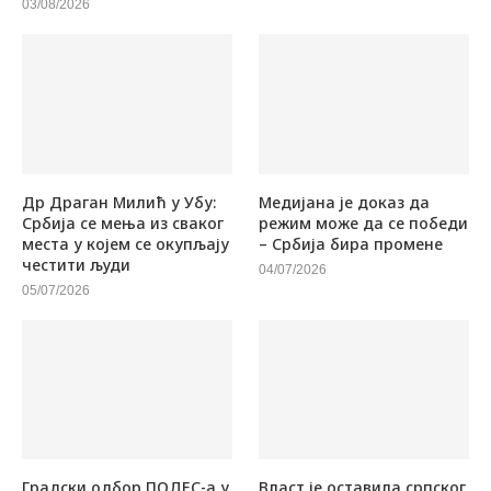
03/08/2026
Др Драган Милић у Убу:
Медијана је доказ да
Србија се мења из сваког
режим може да се победи
места у којем се окупљају
– Србија бира промене
честити људи
04/07/2026
05/07/2026
Градски одбор ПОДЕС-а у
Власт је оставила српског