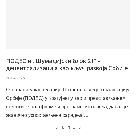
ПОДЕС и „Шумадијски блок 21“ –
децентрализација као кључ развоја Србије
20/04/2026
Отварањем канцеларије Покрета за децентрализацију
Србије (ПОДЕС) у Крагујевцу, као и представљањем
политичке платформе и програмских начела, данас је
званично успостављена сарадња …