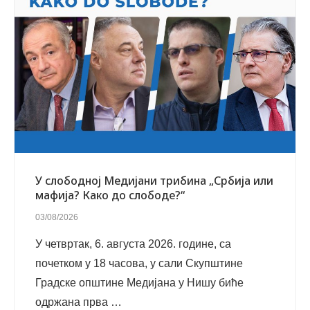
У слободној Медијани трибина „Србија или
мафија? Како до слободе?“
03/08/2026
У четвртак, 6. августа 2026. године, са
почетком у 18 часова, у сали Скупштине
Градске општине Медијана у Нишу биће
одржана прва …