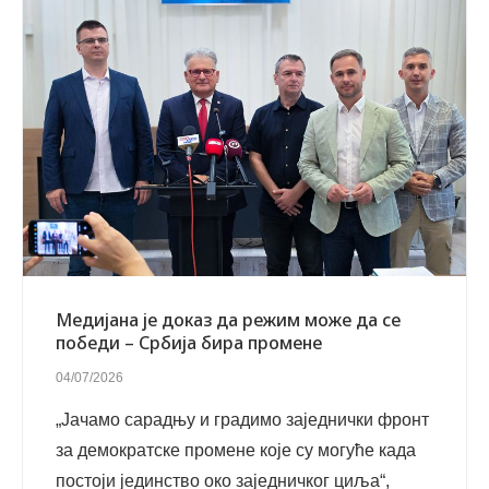
Медијана је доказ да режим може да се
победи – Србија бира промене
04/07/2026
„Јачамо сарадњу и градимо заједнички фронт
за демократске промене које су могуће када
постоји јединство око заједничког циља“,