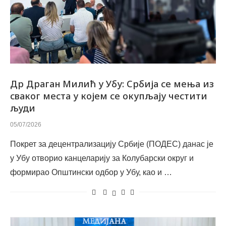
Др Драган Милић у Убу: Србија се мења из
сваког места у којем се окупљају честити
људи
05/07/2026
Покрет за децентрализацију Србије (ПОДЕС) данас је
у Убу отворио канцеларију за Колубарски округ и
формирао Општински одбор у Убу, као и …