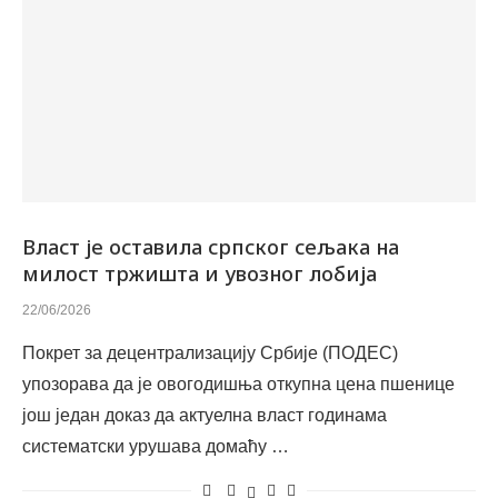
Власт је оставила српског сељака на
милост тржишта и увозног лобија
22/06/2026
Покрет за децентрализацију Србије (ПОДЕС)
упозорава да је овогодишња откупна цена пшенице
још један доказ да актуелна власт годинама
систематски урушава домаћу …