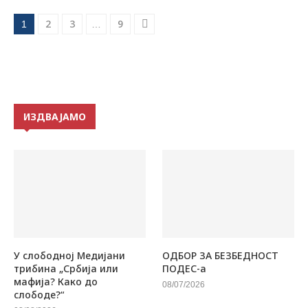
2
3
9
1
…
ИЗДВАЈАМО
У слободној Медијани
ОДБОР ЗА БЕЗБЕДНОСТ
трибина „Србија или
ПОДЕС-а
мафија? Како до
08/07/2026
слободе?“