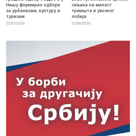
Нишу формирао одборе
сељака на милост
за урбанизам, културу и
тржишта и увозног
туризам
лобија
02/07/2026
22/06/2026