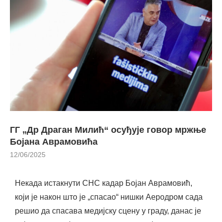
ГГ „Др Драган Милић“ осуђује говор мржње
Бојана Аврамовића
12/06/2025
Некада истакнути СНС кадар Бојан Аврамовић,
који је након што је „спасао“ нишки Аеродром сада
решио да спасава медијску сцену у граду, данас је