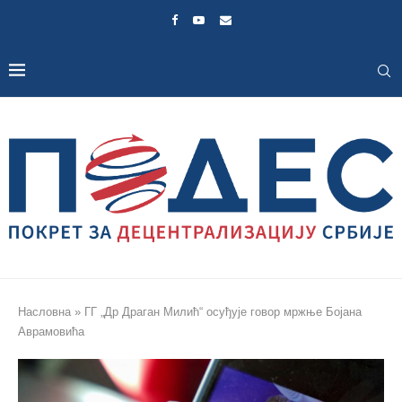
Насловна
»
ГГ „Др Драган Милић“ осуђује говор мржње Бојана
Аврамовића