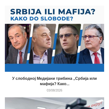
У слободној Медијани трибина „Србија или
мафија? Како...
03/08/2026