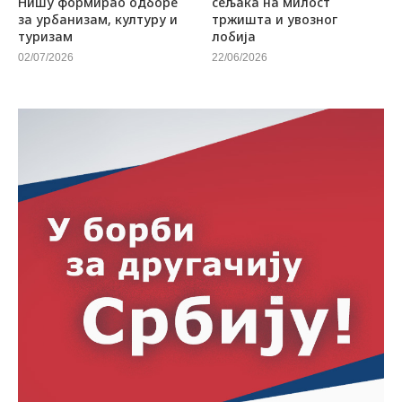
Нишу формирао одборе
сељака на милост
за урбанизам, културу и
тржишта и увозног
туризам
лобија
02/07/2026
22/06/2026