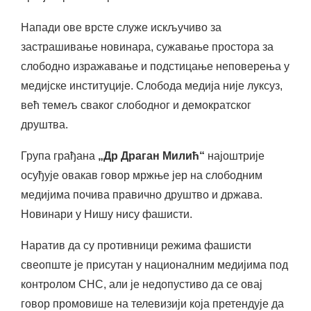
Напади ове врсте служе искључиво за
застрашивање новинара, сужавање простора за
слободно изражавање и подстицање неповерења у
медијске институције. Слобода медија није луксуз,
већ темељ сваког слободног и демократског
друштва.
Група грађана
„Др Драган Милић“
најоштрије
осуђује овакав говор мржње јер на слободним
медијима почива правично друштво и држава.
Новинари у Нишу нису фашисти.
Наратив да су противници режима фашисти
свеопште је присутан у националним медијима под
контролом СНС, али је недопустиво да се овај
говор промовише на телевизији која претендује да