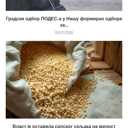
Градски одбор ПОДЕС-а у Нишу формирао одборе
за...
02/07/2026
Власт је оставила српског сељака на милост