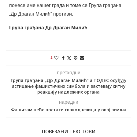
понесе име нашег града и томе се Група грађана
„Др Драган Милић“ противи.
Група грађана Др Драган Милић
1
претходни
Група грађана „Др Драган Милић“ и ПОДЕС осуђују
истицање фашистичких симбола и захтевају хитну
реакцију надлежних органа
наредни
Фашизам неће постати свакодневица у овој земљи
ПОВЕЗАНИ ТЕКСТОВИ