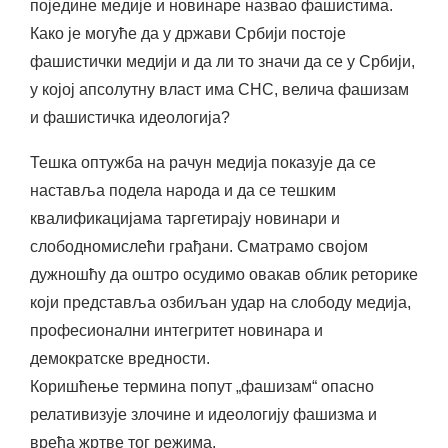
поједине медије и новинаре назвао фашистима.
Како је могуће да у држави Србији постоје
фашистички медији и да ли то значи да се у Србији,
у којој апсолутну власт има СНС, велича фашизам
и фашистичка идеологија?
Тешка оптужба на рачун медија показује да се
наставља подела народа и да се тешким
квалификацијама таргетирају новинари и
слободномислећи грађани. Сматрамо својом
дужношћу да оштро осудимо овакав облик реторике
који представља озбиљан удар на слободу медија,
професионални интегритет новинара и
демократске вредности.
Коришћење термина попут „фашизам“ опасно
релативизује злочине и идеологију фашизма и
вређа жртве тог режима.