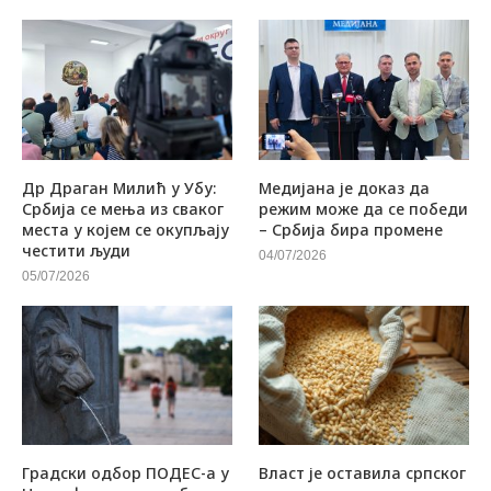
Др Драган Милић у Убу:
Медијана је доказ да
Србија се мења из сваког
режим може да се победи
места у којем се окупљају
– Србија бира промене
честити људи
04/07/2026
05/07/2026
Градски одбор ПОДЕС-а у
Власт је оставила српског