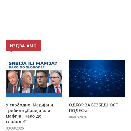
ИЗДВАЈАМО
У слободној Медијани
ОДБОР ЗА БЕЗБЕДНОСТ
трибина „Србија или
ПОДЕС-а
мафија? Како до
08/07/2026
слободе?“
03/08/2026