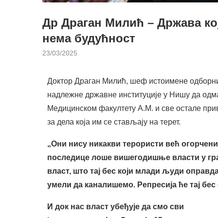
Др Драган Милић – Држава ко
нема будућност
23/03/2025
Доктор Драган Милић, шеф истоимене одборни
надлежне државне институције у Нишу да одма
Медицинском факултету А.М. и све остале при
за дела која им се стављају на терет.
„Они нису никакви терористи већ огорчени
последице лоше вишегодишње власти у град
власт, што тај бес који млади људи оправд
умели да каналишемо. Репресија ће тај бес 
И док нас власт убеђује да смо сви