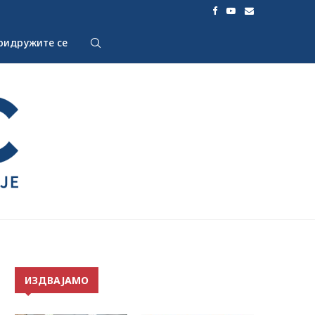
ридружите се
ИЗДВАЈАМО