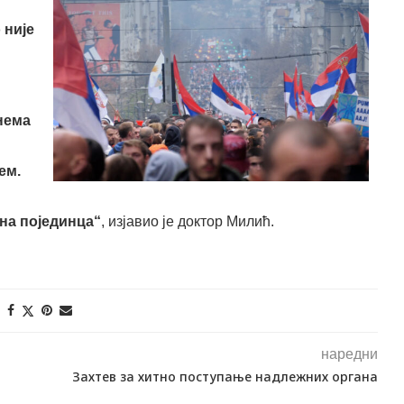
 није
нема
ем.
ина појединца“
, изјавио је доктор Милић.
наредни
Захтев за хитно поступање надлежних органа