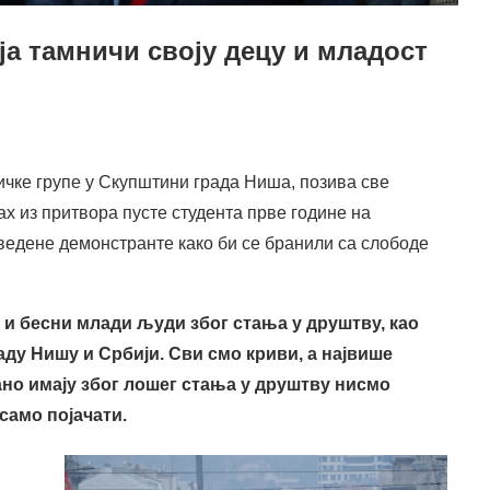
ја тамничи своју децу и младост
чке групе у Скупштини града Ниша, позива све
х из притвора пусте студента прве године на
ведене демонстранте како би се бранили са слободе
 и бесни млади људи због стања у друштву, као
у Нишу и Србији. Сви смо криви, а највише
ано имају због лошег стања у друштву нисмо
само појачати.