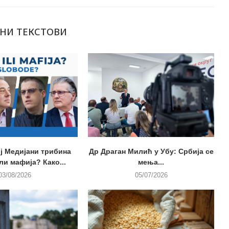
НИ ТЕКСТОВИ
ј Медијани трибина
Др Драган Милић у Убу: Србија се
ли мафија? Како...
мења...
03/08/2026
05/07/2026