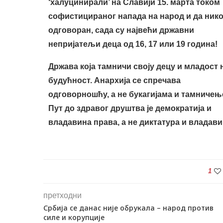
‘халуцинирали’ на Славији 15. марта током
софистицираног напада на народ и да нико
одговоран, сада су највећи државни
непријатељи деца од 16, 17 или 19 година!
Држава која тамничи своју децу и младост 
будућност. Анархија се спречава
одговорношћу, а не букагијама и тамничењ
Пут до здравог друштва је демократија и
владавина права, а не диктатура и владав
1
претходни
Србија се данас није обрукала – народ против
силе и корупције