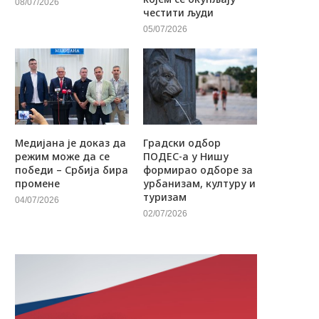
08/07/2026
честити људи
05/07/2026
Медијана је доказ да
Градски одбор
режим може да се
ПОДЕС-а у Нишу
победи – Србија бира
формирао одборе за
промене
урбанизам, културу и
туризам
04/07/2026
02/07/2026