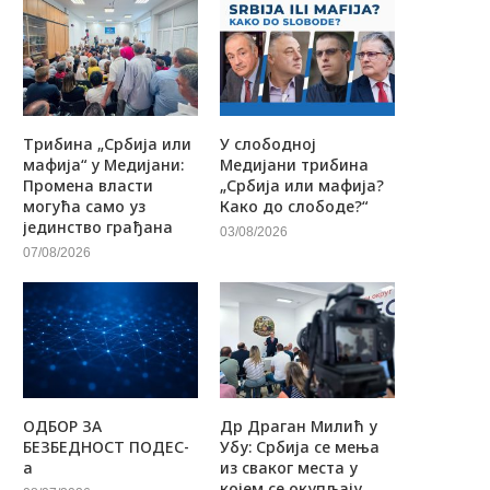
Трибина „Србија или
У слободној
мафија“ у Медијани:
Медијани трибина
Промена власти
„Србија или мафија?
могућа само уз
Како до слободе?“
јединство грађана
03/08/2026
07/08/2026
ОДБОР ЗА
Др Драган Милић у
БЕЗБЕДНОСТ ПОДЕС-
Убу: Србија се мења
а
из сваког места у
којем се окупљају