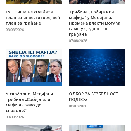
ГУП Ниша не сме бити
Трибина „Србија или
план за инвеститоре, већ
мафија“ у Медијани:
план за грађане
Промена власти могућа
само уз јединство
08/08/2026
грађана
07/08/2026
У слободној Медијани
ОДБОР ЗА БЕЗБЕДНОСТ
трибина „Србија или
ПОДЕС-а
мафија? Како до
08/07/2026
слободе?“
03/08/2026