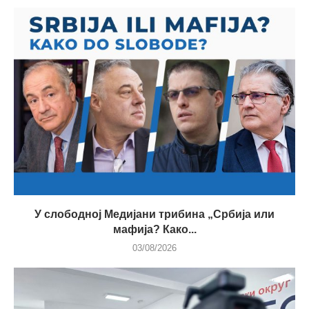
У слободној Медијани трибина „Србија или
мафија? Како...
03/08/2026