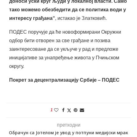
доноси уски круг људи у локалној власти. Само
тако можемо обезбедити да се политика води у
интересу грађана“
, истакао је Златковић.
ПОДЕС поручује да ће новоформирани Окружни
одбор бити отворен за све грађане и позива
заинтересоване да се укључе у рад и предложе
иницијативе за унапређење живота у Пчињском
округу.
Покрет за децентрализацију Србије – ПОДЕС
1
претходни
Обрачун са Јотелом је увод у потпуни медијски мрак