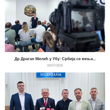
Др Драган Милић у Убу: Србија се мења...
05/07/2026