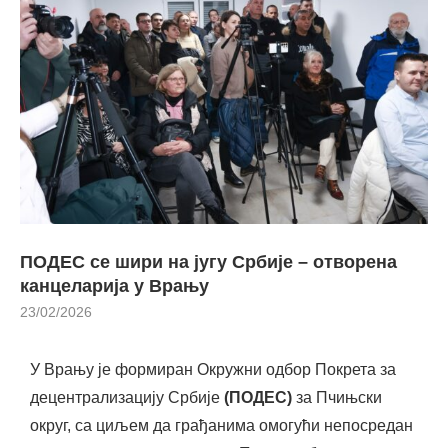
ПОДЕС се шири на југу Србије – отворена
канцеларија у Врању
23/02/2026
У Врању је формиран Окружни одбор Покрета за
децентрализацију Србије
(ПОДЕС)
за Пчињски
округ, са циљем да грађанима омогући непосредан