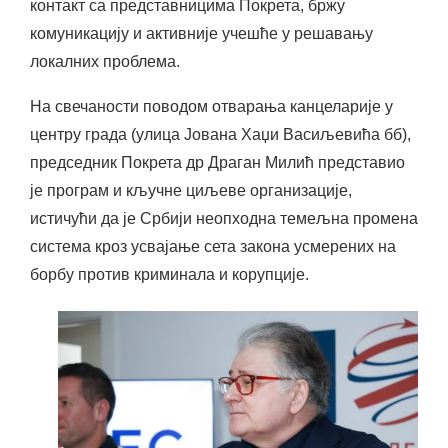
контакт са представницима Покрета, бржу
комуникацију и активније учешће у решавању
локалних проблема.
На свечаности поводом отварања канцеларије у
центру града (улица Јована Хаџи Васиљевића бб),
председник Покрета др Драган Милић представио
је програм и кључне циљеве организације,
истичући да је Србији неопходна темељна промена
система кроз усвајање сета закона усмерених на
борбу против криминала и корупције.