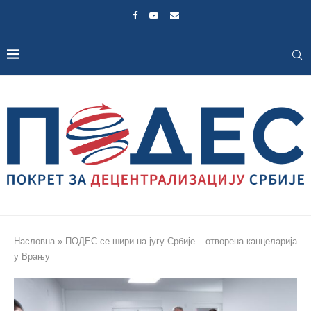
Насловна
»
ПОДЕС се шири на југу Србије – отворена канцеларија
у Врању