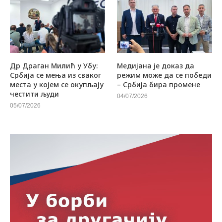
Др Драган Милић у Убу:
Медијана је доказ да
Србија се мења из сваког
режим може да се победи
места у којем се окупљају
– Србија бира промене
честити људи
04/07/2026
05/07/2026