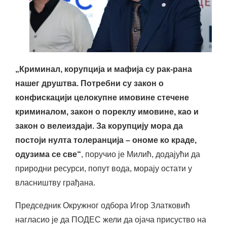
„Криминал, корупција и мафија су рак-рана
нашег друштва. Потребни су закон о
конфискацији целокупне имовине стечене
криминалом, закон о пореклу имовине, као и
закон о велеиздаји. За корупцију мора да
постоји нулта толеранција – ономе ко краде,
одузима се све“
, поручио је Милић, додајући да
природни ресурси, попут вода, морају остати у
власништву грађана.
Председник Окружног одбора Игор Златковић
нагласио је да ПОДЕС жели да ојача присуство на