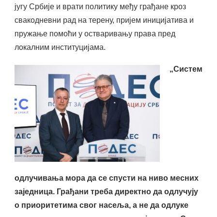
југу Србије и врати политику међу грађане кроз
свакодневни рад на терену, пријем иницијатива и
пружање помоћи у остваривању права пред
локалним институцијама.
„Систем
одлучивања мора да се спусти на ниво месних
заједница. Грађани треба директно да одлучују
о приоритетима свог насеља, а не да одлуке