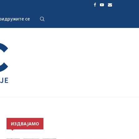
ридружите се
ИЗДВАЈАМО