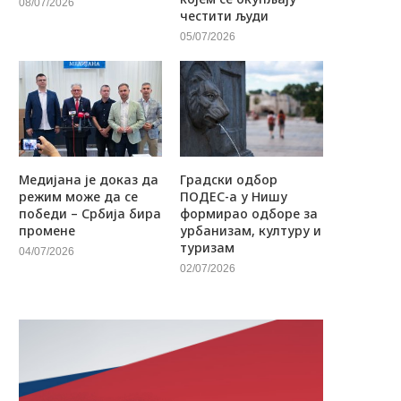
08/07/2026
честити људи
05/07/2026
Медијана је доказ да
Градски одбор
режим може да се
ПОДЕС-а у Нишу
победи – Србија бира
формирао одборе за
промене
урбанизам, културу и
туризам
04/07/2026
02/07/2026