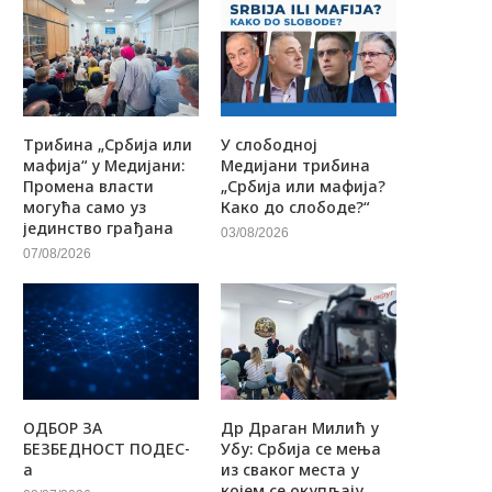
Трибина „Србија или
У слободној
мафија“ у Медијани:
Медијани трибина
Промена власти
„Србија или мафија?
могућа само уз
Како до слободе?“
јединство грађана
03/08/2026
07/08/2026
ОДБОР ЗА
Др Драган Милић у
БЕЗБЕДНОСТ ПОДЕС-
Убу: Србија се мења
а
из сваког места у
којем се окупљају