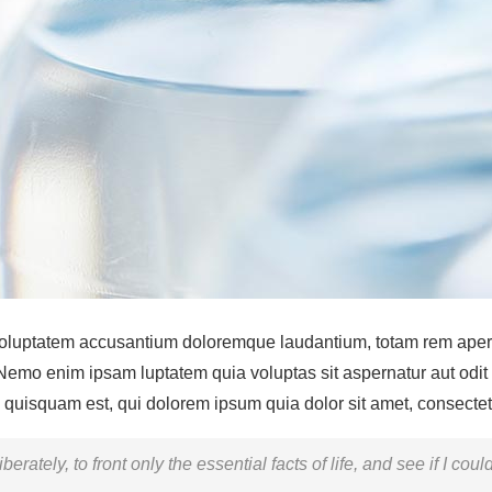
t voluptatem accusantium doloremque laudantium, totam rem aperia
. Nemo enim ipsam luptatem quia voluptas sit aspernatur aut odit
quisquam est, qui dolorem ipsum quia dolor sit amet, consectetur
rately, to front only the essential facts of life, and see if I cou